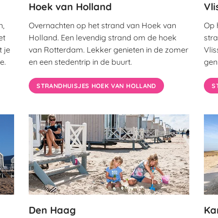
Hoek van Holland
Vl
n,
Overnachten op het strand van Hoek van
Op 
et
Holland. Een levendig strand om de hoek
str
 je
van Rotterdam. Lekker genieten in de zomer
Vlis
e.
en een stedentrip in de buurt.
gen
STRANDHUISJES HOEK VAN HOLLAND
S
Den Haag
Ka