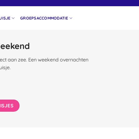
UISJE
GROEPSACCOMMODATIE
Weekend
direct aan zee. Een weekend overnachten
isje.
ISJES