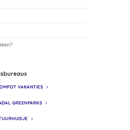
oeken?
isbureaus
OMPOT VAKANTIES
NDAL GREENPARKS
TUURHUISJE