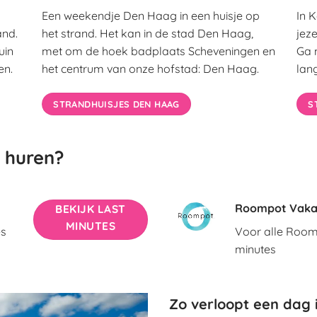
Een weekendje Den Haag in een huisje op
In 
and.
het strand. Het kan in de stad Den Haag,
jez
uin
met om de hoek badplaats Scheveningen en
Ga 
en.
het centrum van onze hofstad: Den Haag.
lan
STRANDHUISJES DEN HAAG
S
e huren?
Roompot Vaka
BEKIJK LAST
MINUTES
es
Voor alle Room
minutes
Zo verloopt een dag 