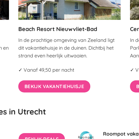
Beach Resort Nieuwvliet-Bad
Cen
In de prachtige omgeving van Zeeland ligt
In 
n en
dit vakantiehuisje in de duinen. Dichtbij het
Par
strand even heerlijk uitwaaien.
Aan 
✓ Vanaf 49,50 per nacht
✓ V
BEKIJK VAKANTIEHUISJE
B
es in Utrecht
Roompot vaka
BEKIJK DEALS