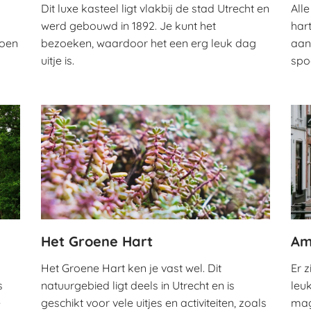
Dit luxe kasteel ligt vlakbij de stad Utrecht en
Alle
werd gebouwd in 1892. Je kunt het
har
doen
bezoeken, waardoor het een erg leuk dag
aan
uitje is.
spo
Het Groene Hart
Am
Het Groene Hart ken je vast wel. Dit
Er z
s
natuurgebied ligt deels in Utrecht en is
leu
e
geschikt voor vele uitjes en activiteiten, zoals
mag 