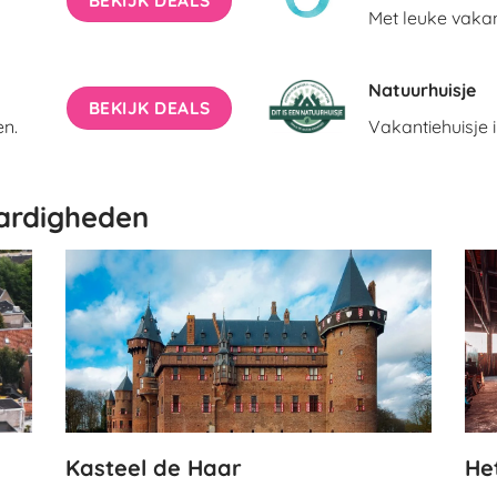
Met leuke vakan
Natuurhuisje
BEKIJK DEALS
en.
Vakantiehuisje i
aardigheden
Kasteel de Haar
He