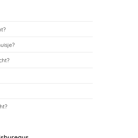
ht?
uisje?
cht?
ht?
isbureaus